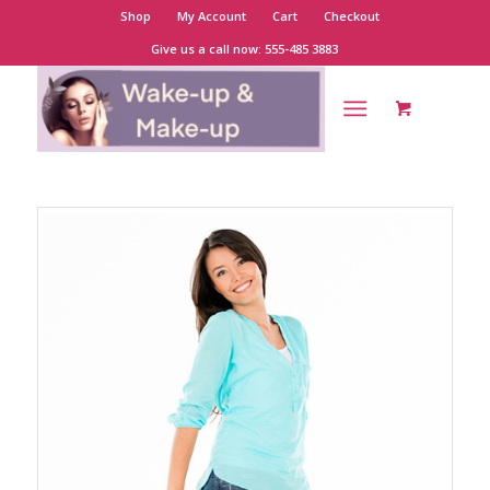
Shop
My Account
Cart
Checkout
Give us a call now: 555-485 3883